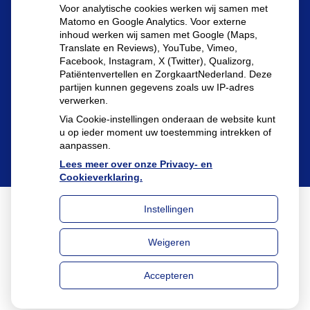
Herhaalrecepten aanvragen
Voor analytische cookies werken wij samen met
Matomo en Google Analytics. Voor externe
inhoud werken wij samen met Google (Maps,
Translate en Reviews), YouTube, Vimeo,
Patiëntenomgeving
Facebook, Instagram, X (Twitter), Qualizorg,
Patiëntenvertellen en ZorgkaartNederland. Deze
partijen kunnen gegevens zoals uw IP-adres
verwerken.
Via Cookie-instellingen onderaan de website kunt
u op ieder moment uw toestemming intrekken of
aanpassen.
Lees meer over onze Privacy- en
Cookieverklaring.
Instellingen
Uw Zorg Online
|
Beheer
Weigeren
Privacy verklaring
|
Cookie-instellingen
|
Voorwaarden
Accepteren