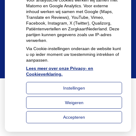
Voor analytische cookies werken wij samen met
Matomo en Google Analytics. Voor externe
inhoud werken wij samen met Google (Maps,
Translate en Reviews), YouTube, Vimeo,
Patiëntenomgeving
Facebook, Instagram, X (Twitter), Qualizorg,
Patiëntenvertellen en ZorgkaartNederland. Deze
partijen kunnen gegevens zoals uw IP-adres
verwerken.
Via Cookie-instellingen onderaan de website kunt
u op ieder moment uw toestemming intrekken of
aanpassen.
Lees meer over onze Privacy- en
Cookieverklaring.
Instellingen
Uw Zorg Online
|
Beheer
Weigeren
Privacy verklaring
|
Cookie-instellingen
|
Voorwaarden
Accepteren