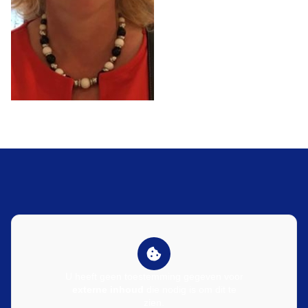
U heeft geen toestemming gegeven voor
externe inhoud
die nodig is om dit te
zien.