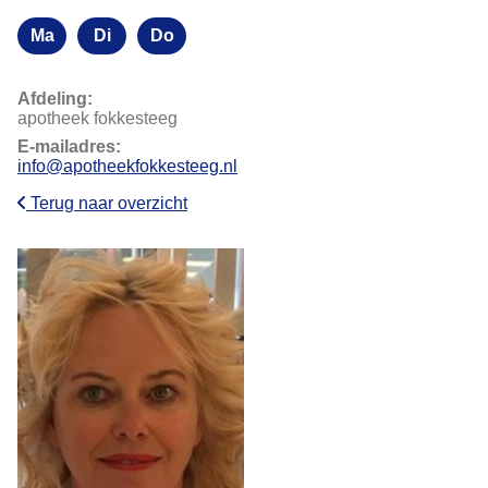
Ma
Di
Do
Maandag
Dinsdag
Donderdag
Afdeling:
apotheek fokkesteeg
E-mailadres:
info@apotheekfokkesteeg.nl
Terug naar overzicht