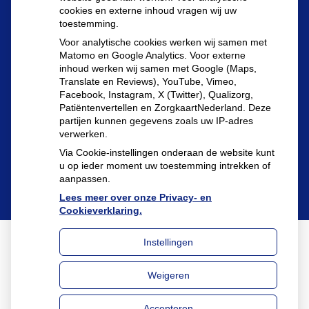
cookies en externe inhoud vragen wij uw
toestemming.
Herhaalrecepten aanvragen
Voor analytische cookies werken wij samen met
Matomo en Google Analytics. Voor externe
inhoud werken wij samen met Google (Maps,
Translate en Reviews), YouTube, Vimeo,
Patiëntenomgeving
Facebook, Instagram, X (Twitter), Qualizorg,
Patiëntenvertellen en ZorgkaartNederland. Deze
partijen kunnen gegevens zoals uw IP-adres
verwerken.
Via Cookie-instellingen onderaan de website kunt
u op ieder moment uw toestemming intrekken of
aanpassen.
Lees meer over onze Privacy- en
Cookieverklaring.
Instellingen
Uw Zorg Online
|
Beheer
Weigeren
Privacy verklaring
|
Cookie-instellingen
|
Voorwaarden
Accepteren