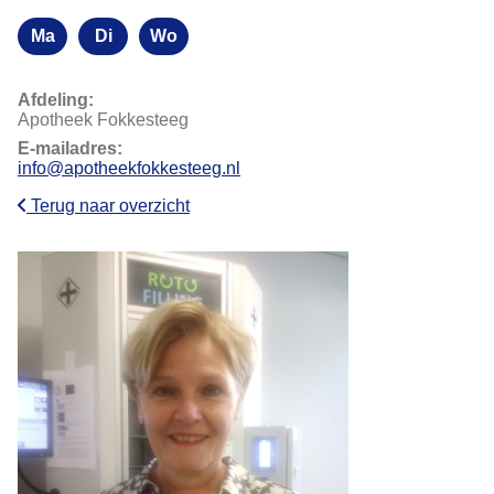
Ma
Di
Wo
Maandag
Dinsdag
Woensdag
Afdeling:
Apotheek Fokkesteeg
E-mailadres:
info@apotheekfokkesteeg.nl
Terug naar overzicht