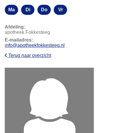
Ma
Di
Do
Vr
Maandag
Dinsdag
Donderdag
Vrijdag
Afdeling:
apotheek Fokkesteeg
E-mailadres:
info@apotheekfokkesteeg.nl
Terug naar overzicht