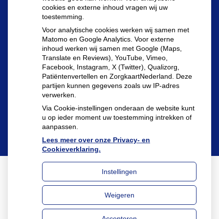
cookies en externe inhoud vragen wij uw
toestemming.
Herhaalrecepten aanvragen
Voor analytische cookies werken wij samen met
Matomo en Google Analytics. Voor externe
inhoud werken wij samen met Google (Maps,
Translate en Reviews), YouTube, Vimeo,
Patiëntenomgeving
Facebook, Instagram, X (Twitter), Qualizorg,
Patiëntenvertellen en ZorgkaartNederland. Deze
partijen kunnen gegevens zoals uw IP-adres
verwerken.
Via Cookie-instellingen onderaan de website kunt
u op ieder moment uw toestemming intrekken of
aanpassen.
Lees meer over onze Privacy- en
Cookieverklaring.
Instellingen
Uw Zorg Online
|
Beheer
Weigeren
Privacy verklaring
|
Cookie-instellingen
|
Voorwaarden
Accepteren